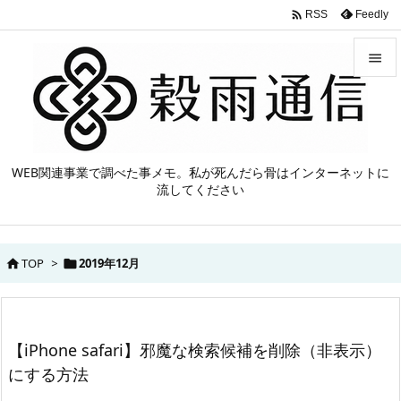

Feedly
RSS


メニュ

サイド
WEB関連事業で調べた事メモ。私が死んだら骨はインターネットに

流してください
前へ

次へ
TOP
>
2019年12月



検索
【iPhone safari】邪魔な検索候補を削除（非表示）
にする方法