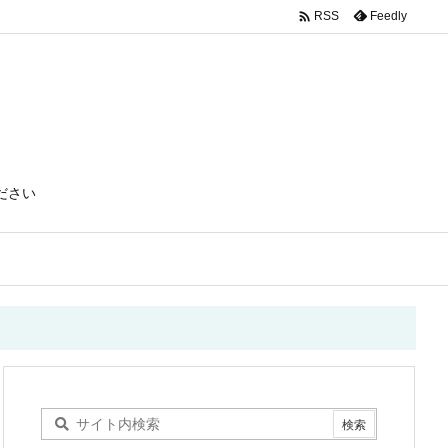

Feedly
RSS
ださい